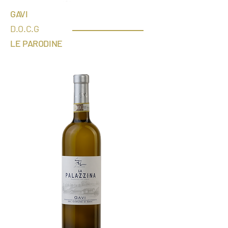
GAVI
D.
O.C.G
LE P
ARODINE