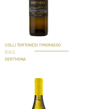
COLLI TO
RTONESI TIMORASSO
D.
O.C.
DERT
HONA