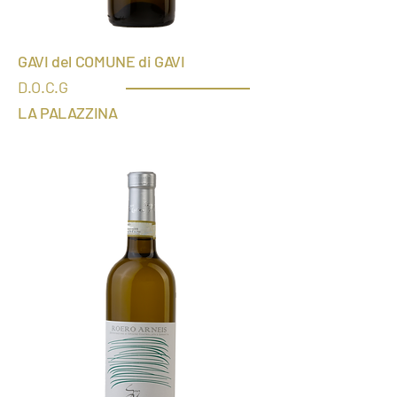
GAVI del CO
MUNE di GAVI
D.O.
C.G
LA PAL
AZZINA