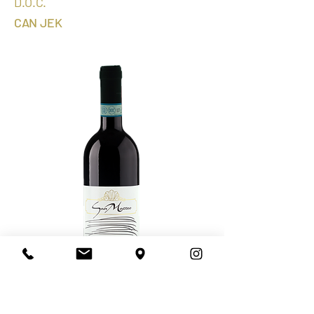
D.
O.C.
CAN
JEK