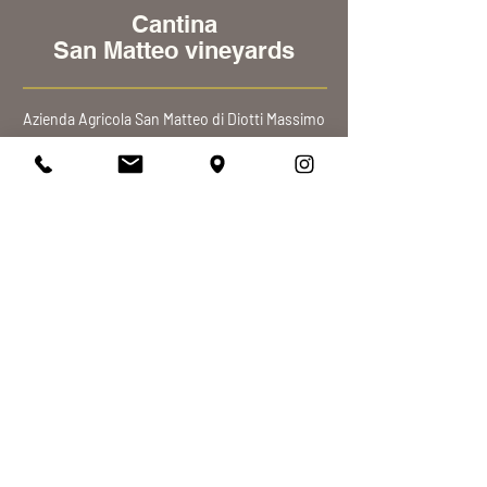
Cantina
San Matteo vineyards
Azienda Agricola San Matteo di Diotti Massimo
Frazione Rovereto
19 - 15066
Gavi (AL) | Italia
info@cantinasanmatteo.it
+39
335 875 9053
P.IVA
03048530046
Etichettatura Ambientale
Privacy Policy
Cookie Policy